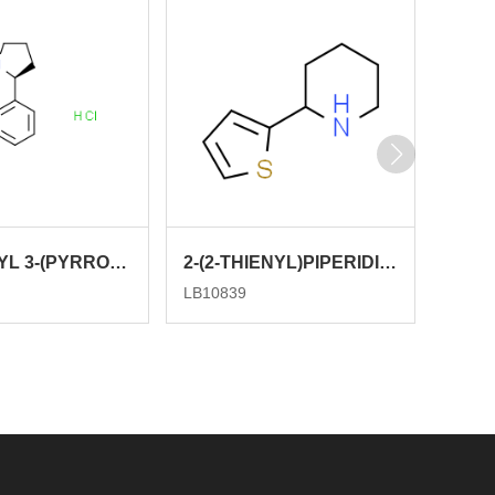
(S)-METHYL 3-(PYRROLIDIN-2-YL)BENZOATE HYDROCHLORIDE
2-(2-THIENYL)PIPERIDINE
LB10839
LB136