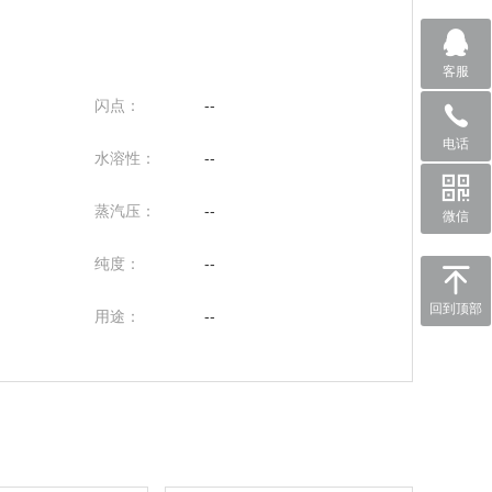
客服
闪点：
--
电话
水溶性：
--
蒸汽压：
--
微信
纯度：
--
回到顶部
用途：
--