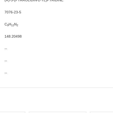
(R)-3-(PYRROLIDIN-2-YL)PYRIDINE
7076-23-5
C
H
N
9
12
2
148.20498
--
--
--