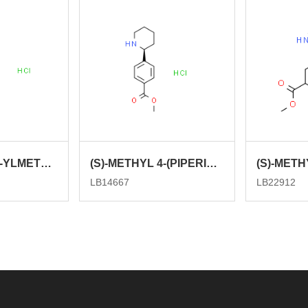
4-PIPERIDIN-4-YLMETHYL-BENZOIC ACID METHYL ESTER HYDROCHLORIDE
(S)-METHYL 4-(PIPERIDIN-2-YL)BENZOATE HYDROCHLORIDE
LB14667
LB22912