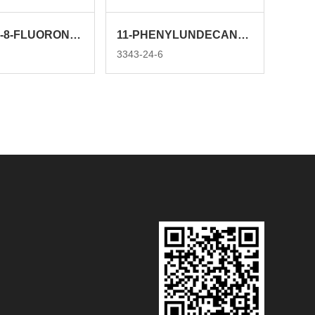
6-BROMO-8-FLUORONAPHTHALEN-2-OL
11-PHENYLUNDECANOIC ACID
3343-24-6