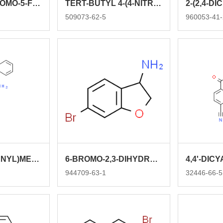
METHYL 4-BROMO-5-FORMYLTHIOPHENE-2-CARBOXYLATE
TERT-BUTYL 4-(4-NITROBENZOYL)TETRAHYDRO-1(2H)-PYRAZINECARBOXYLATE
509073-62-5
960053-41-
1-[AMINO(PHENYL)METHYL]-2-NAPHTHOL HYDROCHLORIDE
6-BROMO-2,3-DIHYDROBENZOFURAN-3-AMINE
944709-63-1
32446-66-5