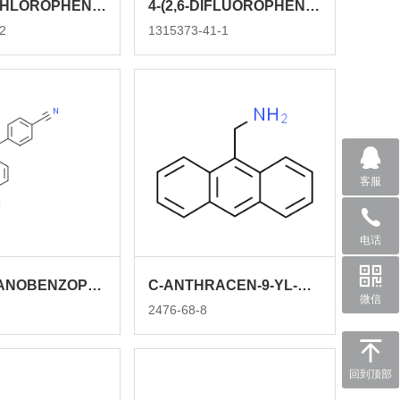
2-(2,4-DICHLOROPHENYL)-2-FLUOROETHAN-1-AMINE HYDROCHLORIDE
4-(2,6-DIFLUOROPHENYL)BUTAN-2-AMINE
2
1315373-41-1
客服
电话
4,4'-DICYANOBENZOPHENONE
C-ANTHRACEN-9-YL-METHYLAMINE
微信
2476-68-8
回到顶部