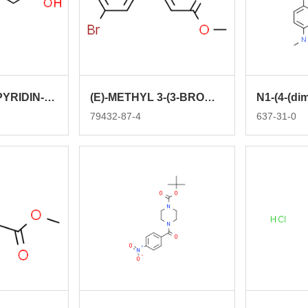
3-(6-CHLOROPYRIDIN-3-YL)PROPANOIC ACID
(E)-METHYL 3-(3-BROMOPHENYL)ACRYLATE
79432-87-4
637-31-0