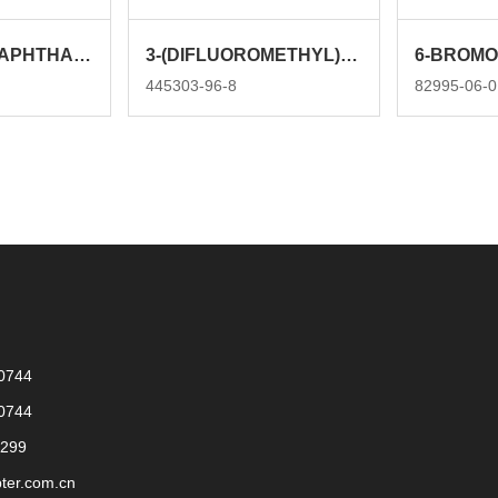
7-HYDROXYNAPHTHALENE-1-CARBONITRILE
3-(DIFLUOROMETHYL)-4-FLUOROANILINE
445303-96-8
82995-06-0
0744
0744
299
ter.com.cn