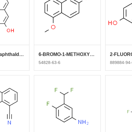
3-Hydroxy-1-naphthaldehyde
6-BROMO-1-METHOXYNAPHTHALENE
54828-63-6
889884-94-