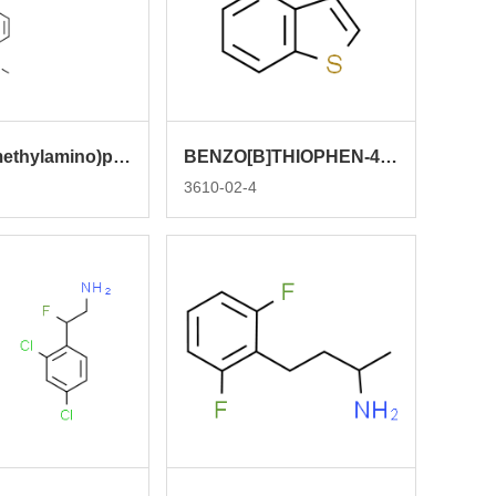
N1-(4-(dimethylamino)phenyl)-N4,N4-dimethylbenzene-1,4-diamine
BENZO[B]THIOPHEN-4-OL
3610-02-4