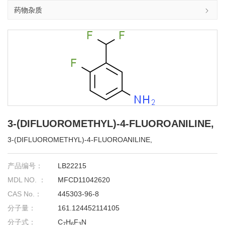
药物杂质
3-(DIFLUOROMETHYL)-4-FLUOROANILINE,
3-(DIFLUOROMETHYL)-4-FLUOROANILINE,
产品编号：
LB22215
MDL NO. ：
MFCD11042620
CAS No.：
445303-96-8
分子量：
161.124452114105
分子式：
C
H
F
N
7
6
3