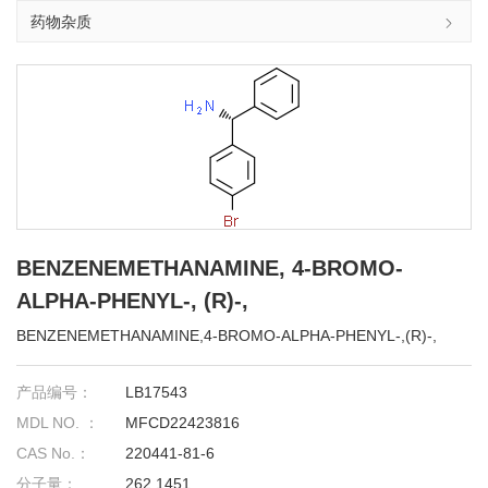
药物杂质
BENZENEMETHANAMINE, 4-BROMO-
ALPHA-PHENYL-, (R)-,
BENZENEMETHANAMINE,4-BROMO-ALPHA-PHENYL-,(R)-,
产品编号：
LB17543
MDL NO. ：
MFCD22423816
CAS No.：
220441-81-6
分子量：
262.1451