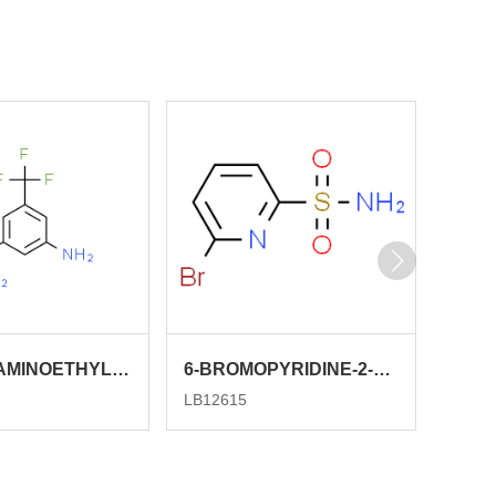
3-((1R)-1-AMINOETHYL)-5-(TRIFLUOROMETHYL)PHENYLAMINE
6-BROMOPYRIDINE-2-SULFONAMIDE
LB12615
LB125