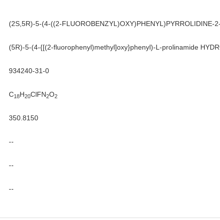
(2S,5R)-5-(4-((2-FLUOROBENZYL)OXY)PHENYL)PYRROLIDINE
(5R)-5-(4-{[(2-fluorophenyl)methyl]oxy}phenyl)-L-prolinamide H
934240-31-0
C
H
ClFN
O
18
20
2
2
350.8150
--
--
--