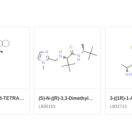
(R)-N-[1-(5,6,7,8-TETRAHYDRONAPHTHALEN-1-YL)ETHYL]-3-[3-(TRIFLUOROMETHYL)PHENYL]-1-PROPYLAMINE
(S)-N-((R)-3,3-Dimethylbutan-2-yl)-3,3-dimethyl-2-(((1-methyl-1H-imidazol-2-yl)methyl)amino)butanamide
LB35153
LB32713