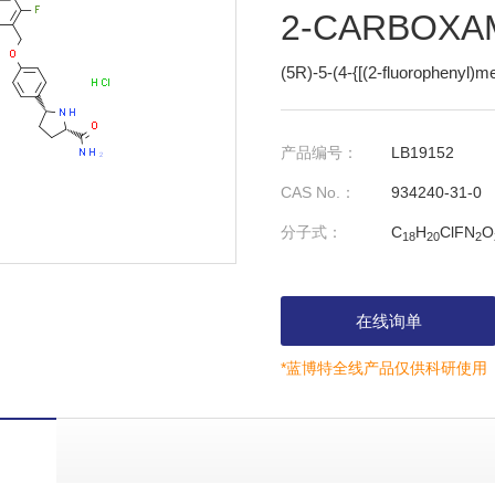
2-CARBOXA
(5R)-5-(4-{[(2-fluorophenyl
产品编号：
LB19152
CAS No.：
934240-31-0
分子式：
C
H
ClFN
O
18
20
2
在线询单
*蓝博特全线产品仅供科研使用