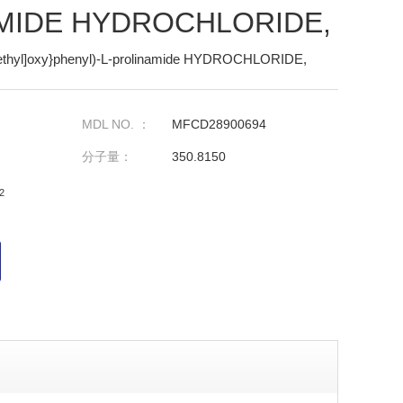
MIDE HYDROCHLORIDE,
)methyl]oxy}phenyl)-L-prolinamide HYDROCHLORIDE,
MDL NO. ：
MFCD28900694
分子量：
350.8150
2