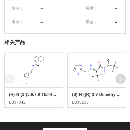
熔点：
--
纯度：
--
沸点：
--
用途：
--
相关产品
(R)-N-[1-(5,6,7,8-TETRAHYDRONAPHTHALEN-1-YL)ETHYL]-3-[3-(TRIFLUOROMETHYL)PHENYL]-1-PROPYLAMINE
(S)-N-((R)-3,3-Dimethylbutan-2-yl)-3,3-dimethyl-2-(((1-methyl-1H-imidazol-2-yl)methyl)amino)butanamide
LB37342
LB35153