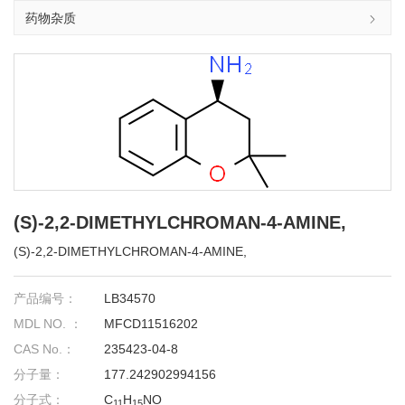
药物杂质
(S)-2,2-DIMETHYLCHROMAN-4-AMINE,
(S)-2,2-DIMETHYLCHROMAN-4-AMINE,
产品编号：
LB34570
MDL NO. ：
MFCD11516202
CAS No.：
235423-04-8
分子量：
177.242902994156
分子式：
C
H
NO
11
15