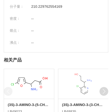
分子量：
210.229762554169
密度：
--
熔点：
--
沸点：
--
相关产品
(3S)-3-AMINO-3-(5-CHLOROFURAN-2-YL)PROPANOIC ACID
(3S)-3-AMINO-3-(3-CHLOROPYRIDIN-2-YL)PROPAN-1-OL
LB49023
LB48835