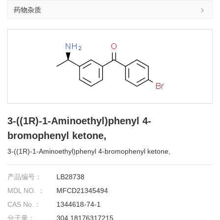
药物杂质
3-((1R)-1-Aminoethyl)phenyl 4-
bromophenyl ketone,
3-((1R)-1-Aminoethyl)phenyl 4-bromophenyl ketone,
产品编号：
LB28738
MDL NO. ：
MFCD21345494
CAS No.：
1344618-74-1
分子量：
304.18176317215