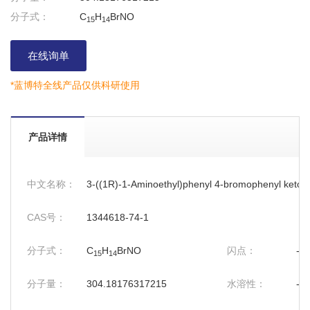
分子式：
C
H
BrNO
15
14
在线询单
*蓝博特全线产品仅供科研使用
产品详情
中文名称：
3-((1R)-1-Aminoethyl)phenyl 4-bromophenyl keton
CAS号：
1344618-74-1
分子式：
C
H
BrNO
闪点：
--
15
14
分子量：
304.18176317215
水溶性：
--