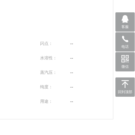
客服
闪点：
--
电话
水溶性：
--
微信
蒸汽压：
--
纯度：
--
回到顶部
用途：
--