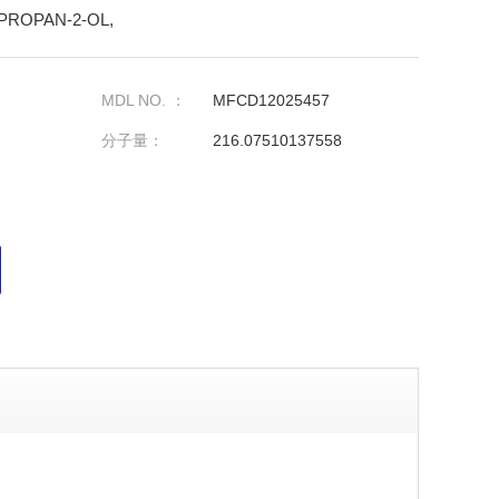
)PROPAN-2-OL,
MDL NO. ：
MFCD12025457
分子量：
216.07510137558