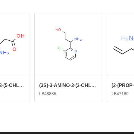
(3S)-3-AMINO-3-(5-CHLOROFURAN-2-YL)PROPANOIC ACID
(3S)-3-AMINO-3-(3-CHLOROPYRIDIN-2-YL)PROPAN-1-OL
LB48835
LB47180