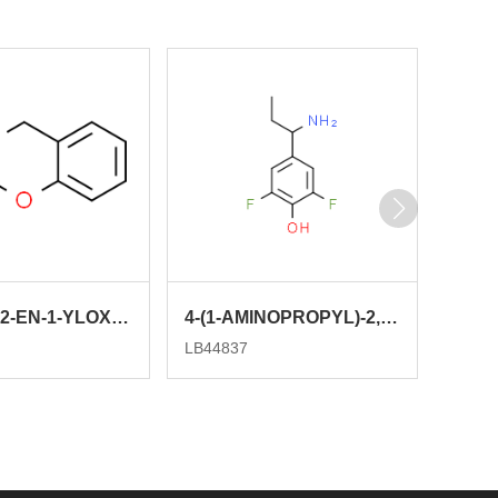
[2-(PROP-2-EN-1-YLOXY)PHENYL]METHANAMINE
4-(1-AMINOPROPYL)-2,6-DIFLUOROPHENOL
LB44837
LB443