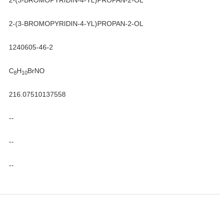
2-(3-BROMOPYRIDIN-4-YL)PROPAN-2-OL
2-(3-BROMOPYRIDIN-4-YL)PROPAN-2-OL
1240605-46-2
C
H
BrNO
8
10
216.07510137558
--
--
--