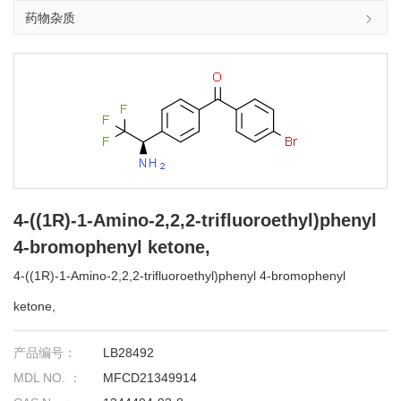
药物杂质
4-((1R)-1-Amino-2,2,2-trifluoroethyl)phenyl
4-bromophenyl ketone,
4-((1R)-1-Amino-2,2,2-trifluoroethyl)phenyl 4-bromophenyl
ketone,
产品编号：
LB28492
MDL NO. ：
MFCD21349914