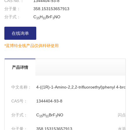
CAS No.：
1344404-93-8
分子量：
358.153153657913
分子式：
C
H
BrF
NO
15
11
3
在线询单
*蓝博特全线产品仅供科研使用
产品详情
中文名称：
4-((1R)-1-Amino-2,2,2-trifluoroethyl)phenyl 4-bro
CAS号：
1344404-93-8
分子式：
C
H
BrF
NO
闪点：
15
11
3
分子量：
358.153153657913
水溶性