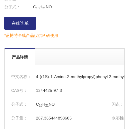
分子式：
C
H
NO
18
21
在线询单
*蓝博特全线产品仅供科研使用
产品详情
中文名称：
4-((1S)-1-Amino-2-methylpropyl)phenyl 2-methylph
CAS号：
1344425-97-3
分子式：
C
H
NO
闪点：
18
21
分子量：
267.365444898605
水溶性：