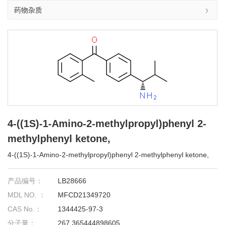
药物杂质
4-((1S)-1-Amino-2-methylpropyl)phenyl 2-
methylphenyl ketone,
4-((1S)-1-Amino-2-methylpropyl)phenyl 2-methylphenyl ketone,
产品编号：
LB28666
MDL NO. ：
MFCD21349720
CAS No.：
1344425-97-3
分子量：
267.365444898605