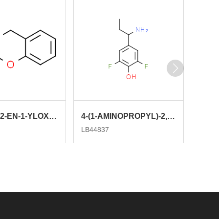
[2-(PROP-2-EN-1-YLOXY)PHENYL]METHANAMINE
4-(1-AMINOPROPYL)-2,6-DIFLUOROPHENOL
LB44837
LB443