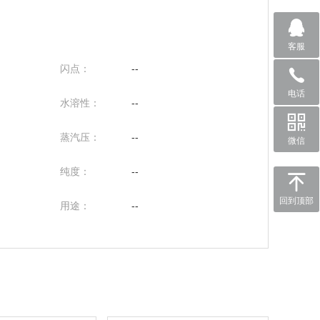
客服
闪点：
--
电话
水溶性：
--
蒸汽压：
--
微信
纯度：
--
回到顶部
用途：
--