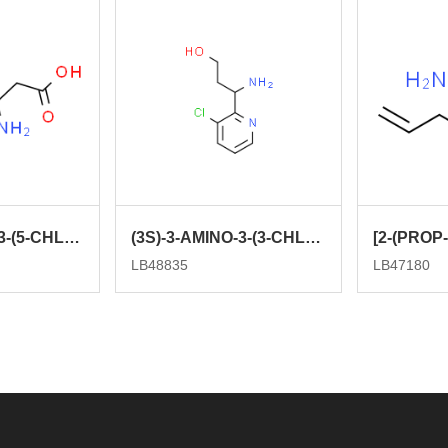
(3S)-3-AMINO-3-(5-CHLOROFURAN-2-YL)PROPANOIC ACID
(3S)-3-AMINO-3-(3-CHLOROPYRIDIN-2-YL)PROPAN-1-OL
LB48835
LB47180