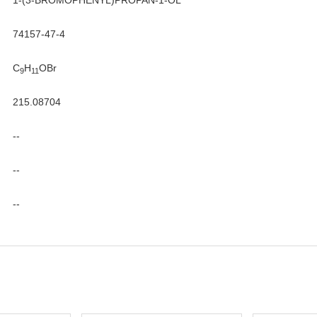
1-(3-BROMOPHENYL)PROPAN-1-OL
74157-47-4
C
H
OBr
9
11
215.08704
--
--
--