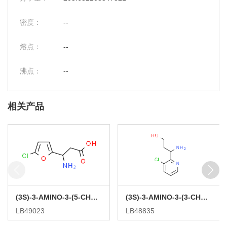
密度：
--
熔点：
--
沸点：
--
相关产品
(3S)-3-AMINO-3-(5-CHLOROFURAN-2-YL)PROPANOIC ACID
(3S)-3-AMINO-3-(3-CHLOROPYRIDIN-2-YL)PROPAN-1-OL
LB49023
LB48835