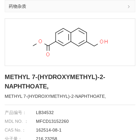
药物杂质
METHYL 7-(HYDROXYMETHYL)-2-
NAPHTHOATE,
METHYL 7-(HYDROXYMETHYL)-2-NAPHTHOATE,
产品编号：
LB34532
MDL NO. ：
MFCD13152260
CAS No.：
162514-08-1
分子量：
216.23258