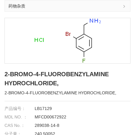
药物杂质
2-BROMO-4-FLUOROBENZYLAMINE
HYDROCHLORIDE,
2-BROMO-4-FLUOROBENZYLAMINE HYDROCHLORIDE,
产品编号：
LB17129
MDL NO. ：
MFCD00672922
CAS No.：
289038-14-8
分子量：
240.50052