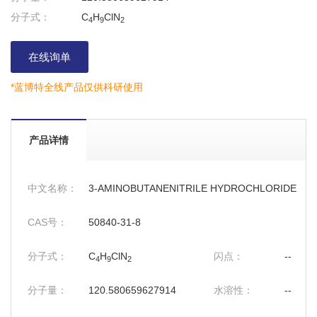
分子式：
C
H
ClN
4
9
2
在线询单
*蓝博特全线产品仅供科研使用
产品详情
中文名称：
3-AMINOBUTANENITRILE HYDROCHLORIDE
CAS号：
50840-31-8
分子式：
C
H
ClN
闪点：
--
4
9
2
分子量：
120.580659627914
水溶性：
--