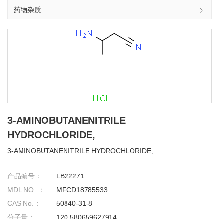
药物杂质
3-AMINOBUTANENITRILE
HYDROCHLORIDE,
3-AMINOBUTANENITRILE HYDROCHLORIDE,
产品编号：
LB22271
MDL NO. ：
MFCD18785533
CAS No.：
50840-31-8
分子量：
120.580659627914