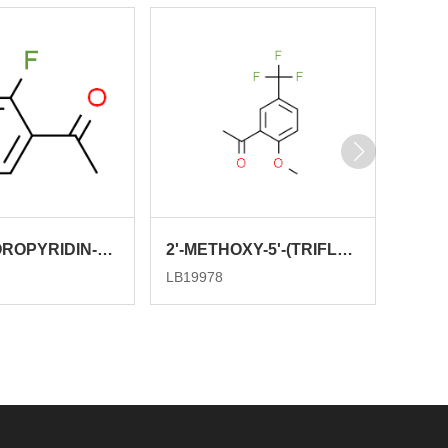
1-(3-FLUOROPYRIDIN-4-YL)ETHANONE
2'-METHOXY-5'-(TRIFLUOROMETHYL)ACETOPHENONE
LB19978
LB218