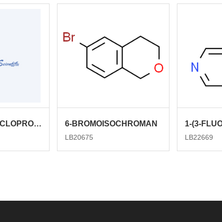
3-AMINO-3-CYCLOPROPYLPROPANENITRILE HYDROCHLORIDE
6-BROMOISOCHROMAN
LB20675
LB22669