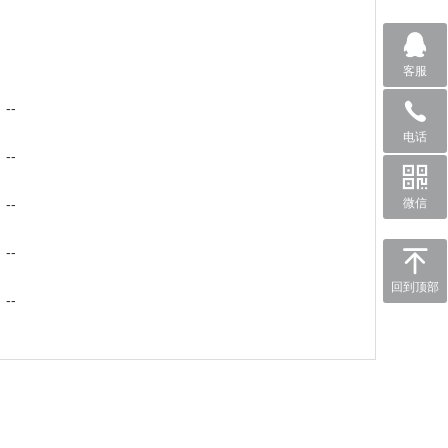
客服
--
电话
--
--
微信
--
回到顶部
--