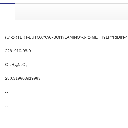
(S)-2-(TERT-BUTOXYCARBONYLAMINO)-3-(2-METHYLPYRIDIN-4
2281916-98-9
C
H
N
O
14
20
2
4
280.319603919983
--
--
--