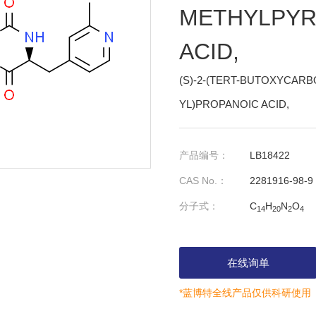
METHYLPYRI
ACID,
(S)-2-(TERT-BUTOXYCARB
YL)PROPANOIC ACID,
产品编号：
LB18422
CAS No.：
2281916-98-9
分子式：
C
H
N
O
14
20
2
4
在线询单
*蓝博特全线产品仅供科研使用