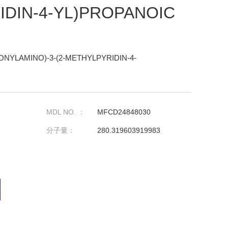
DIN-4-YL)PROPANOIC
ONYLAMINO)-3-(2-METHYLPYRIDIN-4-
MDL NO. ：
MFCD24848030
分子量：
280.319603919983