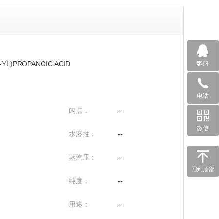
-YL)PROPANOIC ACID
客服
电话
闪点：
--
微信
水溶性：
--
蒸汽压：
--
回到顶部
纯度：
--
用途：
--