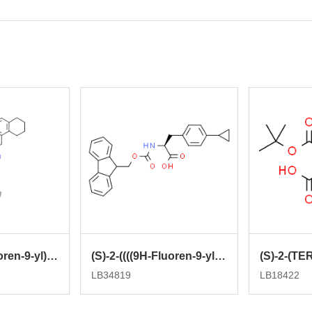
(S)-2-((((9H-fluoren-9-yl)methoxy)carbonyl)amino)-3-(5,6,7,8-tetrahydronaphthalen-1-yl)propanoic acid
(S)-2-((((9H-Fluoren-9-yl)methoxy)carbonyl)amino)-3-(4-cyclopropylphenyl)propanoic acid
LB34819
LB18422