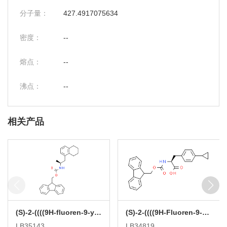
分子量：
427.4917075634
密度：
--
熔点：
--
沸点：
--
相关产品
(S)-2-((((9H-fluoren-9-yl)methoxy)carbonyl)amino)-3-(5,6,7,8-tetrahydronaphthalen-1-yl)propanoic acid
(S)-2-((((9H-Fluoren-9-yl)methoxy)carbonyl)amino)-3-(4-cyclopropylphenyl)propanoic acid
LB35143
LB34819