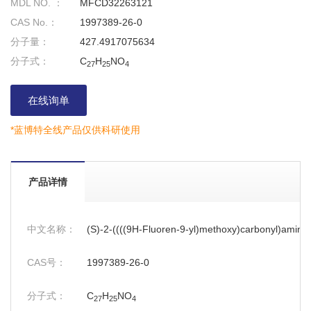
MDL NO. ：
MFCD32263121
CAS No.：
1997389-26-0
分子量：
427.4917075634
分子式：
C
H
NO
27
25
4
在线询单
*蓝博特全线产品仅供科研使用
产品详情
中文名称：
(S)-2-((((9H-Fluoren-9-yl)methoxy)carbonyl)amino)
CAS号：
1997389-26-0
分子式：
C
H
NO
27
25
4