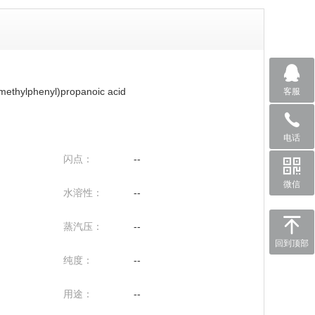
-methylphenyl)propanoic acid
客服
电话
闪点：
--
微信
水溶性：
--
蒸汽压：
--
回到顶部
纯度：
--
用途：
--