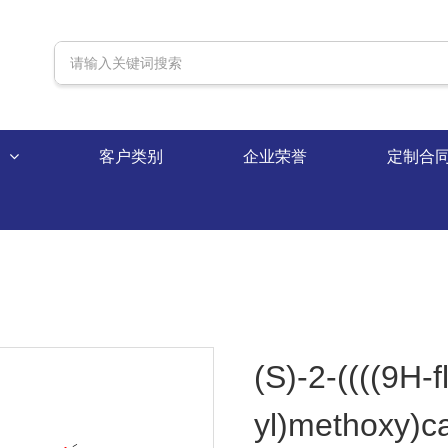
录
客户类别
企业荣誉
定制合
(S)-2-((((9H-f
yl)methoxy)c