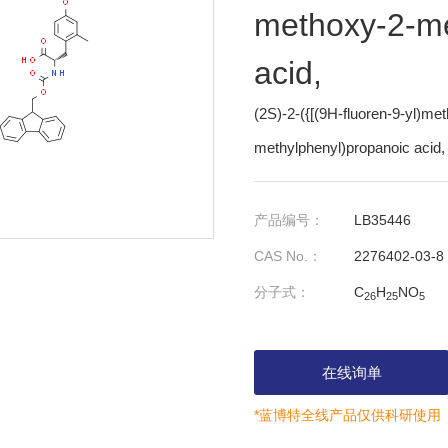
methoxy-2-me
acid,
(2S)-2-({[(9H-fluoren-9-yl)m
methylphenyl)propanoic acid,
产品编号：
LB35446
CAS No.：
2276402-03-8
分子式：
C
H
NO
26
25
5
在线询单
*蓝博特全线产品仅供科研使用