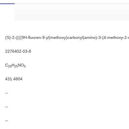
(S)-2-((((9H-fluoren-9-yl)methoxy)carbonyl)amino)-3-(4-methoxy-2
2276402-03-8
C
H
NO
26
25
5
431.4804
--
--
--