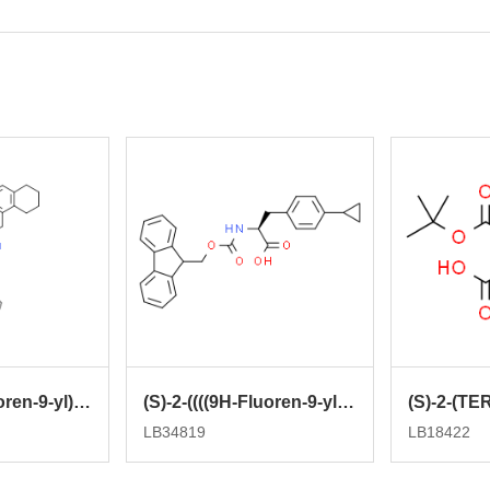
(S)-2-((((9H-fluoren-9-yl)methoxy)carbonyl)amino)-3-(5,6,7,8-tetrahydronaphthalen-1-yl)propanoic acid
(S)-2-((((9H-Fluoren-9-yl)methoxy)carbonyl)amino)-3-(4-cyclopropylphenyl)propanoic acid
LB34819
LB18422