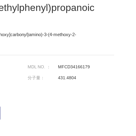
thylphenyl)propanoic
ethoxy]carbonyl}amino)-3-(4-methoxy-2-
MDL NO. ：
MFCD34166179
分子量：
431.4804