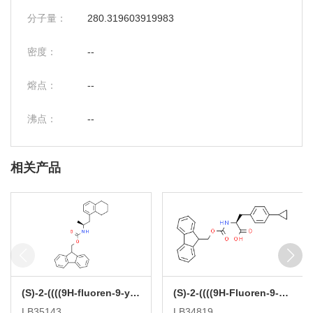
分子量：
280.319603919983
密度：
--
熔点：
--
沸点：
--
相关产品
(S)-2-((((9H-fluoren-9-yl)methoxy)carbonyl)amino)-3-(5,6,7,8-tetrahydronaphthalen-1-yl)propanoic acid
(S)-2-((((9H-Fluoren-9-yl)methoxy)carbonyl)amino)-3-(4-cyclopropylphenyl)propanoic acid
LB35143
LB34819